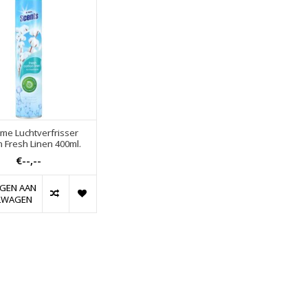
me Luchtverfrisser
n Fresh Linen 400ml.
€--,--
GEN AAN
LWAGEN