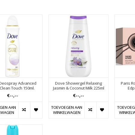
Deospray Advanced
Dove Showergel Relaxing
Paris R
Clean Touch 150ml.
Jasmin & Coconut Milk 225ml
Edp
€--,--
€--,--
GEN AAN
TOEVOEGEN AAN
TOEVOEG
LWAGEN
WINKELWAGEN
WINKEL