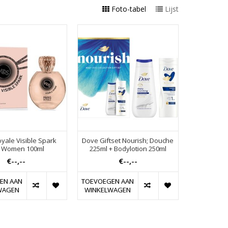
Foto-tabel
Lijst
oyale Visible Spark
Dove Giftset Nourish; Douche
 Women 100ml
225ml + Bodylotion 250ml
€--,--
€--,--
EN AAN
TOEVOEGEN AAN
WAGEN
WINKELWAGEN