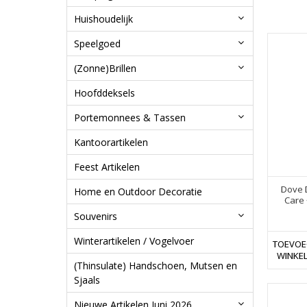
Huishoudelijk
Speelgoed
(Zonne)Brillen
Hoofddeksels
Portemonnees & Tassen
Kantoorartikelen
Feest Artikelen
Dove 
Home en Outdoor Decoratie
Care 
Souvenirs
Winterartikelen / Vogelvoer
TOEVOE
WINKE
(Thinsulate) Handschoen, Mutsen en
Sjaals
Nieuwe Artikelen Juni 2026