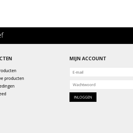
ef
CTEN
MIJN ACCOUNT
producten
e producten
edingen
eed