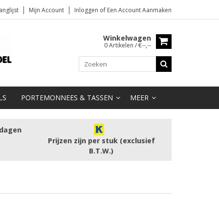
anglijst
Mijn Account
Inloggen
of
Een Account Aanmaken
Winkelwagen
0 Artikelen / €--,--
LS
PORTEMONNEES & TASSEN
MEER
kdagen
Prijzen zijn per stuk (exclusief
B.T.W.)