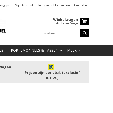
anglijst
Mijn Account
Inloggen
of
Een Account Aanmaken
Winkelwagen
0 Artikelen / €--,--
LS
PORTEMONNEES & TASSEN
MEER
kdagen
Prijzen zijn per stuk (exclusief
B.T.W.)