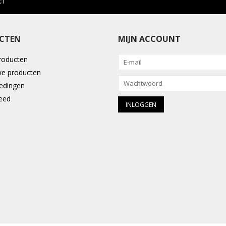
CTEN
MIJN ACCOUNT
producten
e producten
edingen
eed