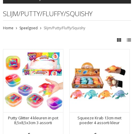
SLIJM/PUTTY/FLUFFY/SQUISHY
Home
Speelgoed
Slijm/Putty/Fluffy/Squishy
Putty Glitter 4 kleuren in pot
Squeeze Krab 13cm met
8,5x8,5x3cm 3 assorti
poeder 4 assorti kleur