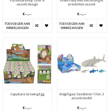
Pufferbal Emoji 15cm. 4
Foam Putty met verrassing in
assorti design
ei 6x6x9cm assorti
€--,--
€--,--
TOEVOEGEN AAN
TOEVOEGEN AAN
WINKELWAGEN
WINKELWAGEN
Capybara Growing Egg
Knijpfiguur Zeedieren 17cm. 3
assorti model
€--,--
€--,--