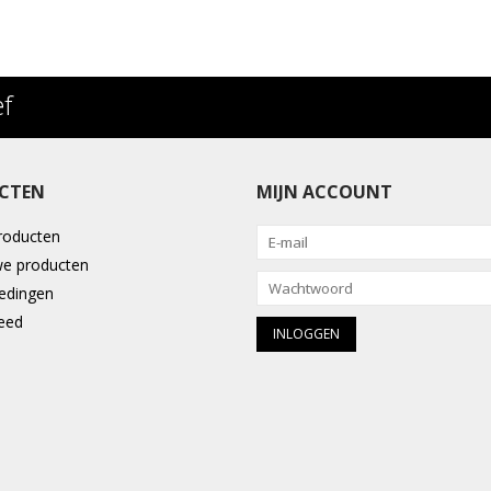
ef
CTEN
MIJN ACCOUNT
producten
e producten
edingen
eed