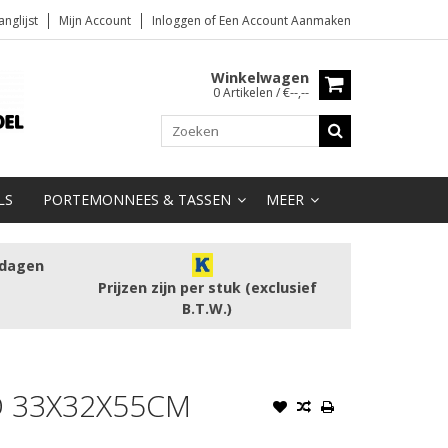
anglijst
Mijn Account
Inloggen
of
Een Account Aanmaken
Winkelwagen
0 Artikelen / €--,--
LS
PORTEMONNEES & TASSEN
MEER
kdagen
Prijzen zijn per stuk (exclusief
B.T.W.)
 33X32X55CM