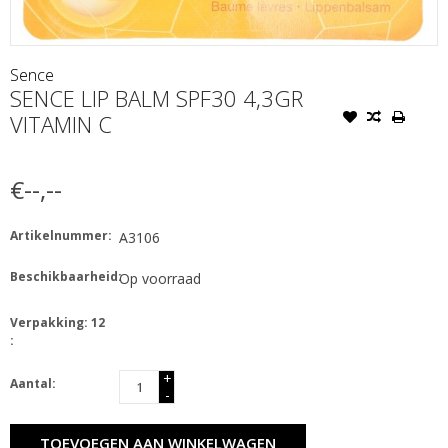
Sence
SENCE LIP BALM SPF30 4,3GR
VITAMIN C
€--,--
Artikelnummer:
A3106
Beschikbaarheid:
Op voorraad
Verpakking: 12
:
+
Aantal:
-
TOEVOEGEN AAN WINKELWAGEN