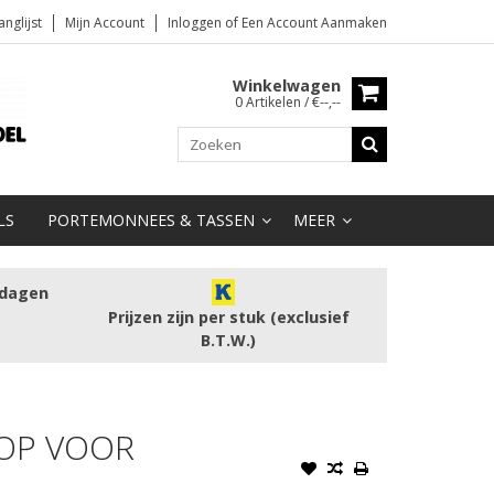
anglijst
Mijn Account
Inloggen
of
Een Account Aanmaken
Winkelwagen
0 Artikelen / €--,--
LS
PORTEMONNEES & TASSEN
MEER
kdagen
Prijzen zijn per stuk (exclusief
B.T.W.)
OP VOOR