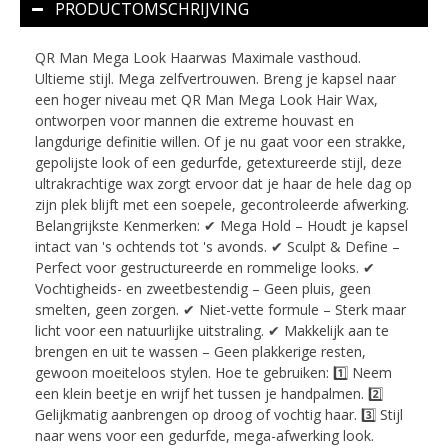
PRODUCTOMSCHRIJVING
QR
Man
Mega
Look
Haarwas
Maximale
vasthoud
.
Ultieme
stijl
.
Mega
zelfvertrouwen
.
Breng
je
kapsel
naar
een
hoger
niveau
met
QR
Man
Mega
Look
Hair
Wax
,
ontworpen
voor
mannen
die
extreme
houvast
en
langdurige
definitie
willen
.
Of
je
nu
gaat
voor
een
strakke
,
gepolijste
look
of
een
gedurfde
,
getextureerde
stijl
,
deze
ultrakrachtige
wax
zorgt
ervoor
dat
je
haar
de
hele
dag
op
zijn
plek
blijft
met
een
soepele
,
gecontroleerde
afwerking
.
Belangrijkste
Kenmerken
:
✔
Mega
Hold
–
Houdt
je
kapsel
intact
van
'
s
ochtends
tot
'
s
avonds
.
✔
Sculpt
&
Define
–
Perfect
voor
gestructureerde
en
rommelige
looks
.
✔
Vochtigheids
-
en
zweetbestendig
–
Geen
pluis
,
geen
smelten
,
geen
zorgen
.
✔
Niet
-
vette
formule
–
Sterk
maar
licht
voor
een
natuurlijke
uitstraling
.
✔
Makkelijk
aan
te
brengen
en
uit
te
wassen
–
Geen
plakkerige
resten
,
gewoon
moeiteloos
stylen
.
Hoe
te
gebruiken
:
1️
Neem
een
klein
beetje
en
wrijf
het
tussen
je
handpalmen
.
2️
Gelijkmatig
aanbrengen
op
droog
of
vochtig
haar
.
3️
Stijl
naar
wens
voor
een
gedurfde
,
mega
-
afwerking
look
.