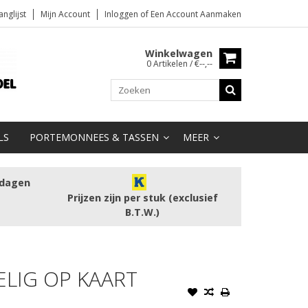
anglijst
Mijn Account
Inloggen
of
Een Account Aanmaken
Winkelwagen
0 Artikelen / €--,--
LS
PORTEMONNEES & TASSEN
MEER
kdagen
Prijzen zijn per stuk (exclusief
B.T.W.)
ELIG OP KAART