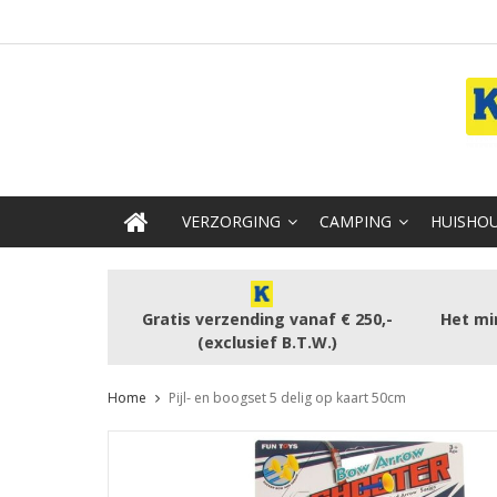
VERZORGING
CAMPING
HUISHOU
Gratis verzending vanaf € 250,-
Het mi
(exclusief B.T.W.)
Home
Pijl- en boogset 5 delig op kaart 50cm