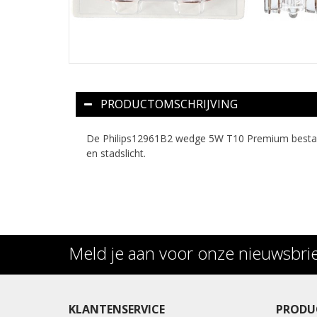
PRODUCTOMSCHRIJVING
De Philips12961B2 wedge 5W T10 Premium bestaat ui
en stadslicht.
Meld je aan voor onze nieuwsbri
KLANTENSERVICE
PRODU