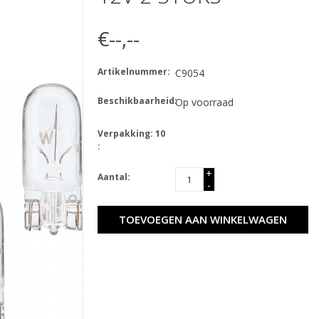
€--,--
Artikelnummer:
C9054
Beschikbaarheid:
Op voorraad
Verpakking: 10
:
+
Aantal:
-
TOEVOEGEN AAN WINKELWAGEN