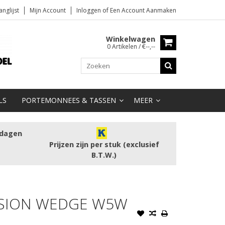
anglijst
Mijn Account
Inloggen
of
Een Account Aanmaken
Winkelwagen
0 Artikelen / €--,--
LS
PORTEMONNEES & TASSEN
MEER
kdagen
Prijzen zijn per stuk (exclusief
B.T.W.)
ISION WEDGE W5W