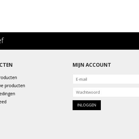
ef
CTEN
MIJN ACCOUNT
producten
e producten
edingen
eed