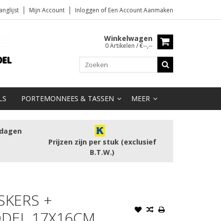
anglijst
Mijn Account
Inloggen
of
Een Account Aanmaken
Winkelwagen
0 Artikelen / €--,--
LS
PORTEMONNEES & TASSEN
MEER
kdagen
Prijzen zijn per stuk (exclusief
B.T.W.)
SKERS +
ODEL 17X16CM