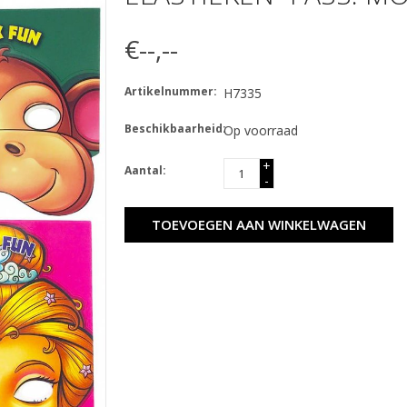
€--,--
Artikelnummer:
H7335
Beschikbaarheid:
Op voorraad
+
Aantal:
-
TOEVOEGEN AAN WINKELWAGEN