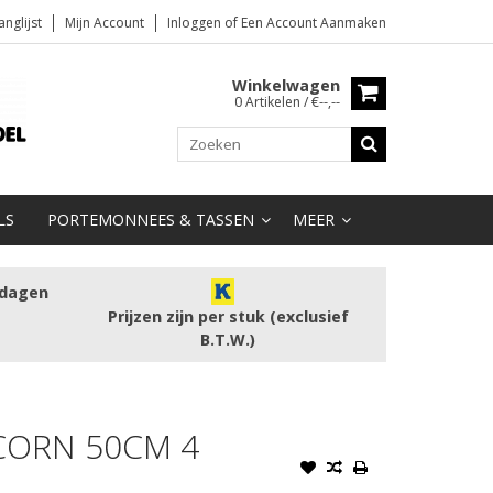
anglijst
Mijn Account
Inloggen
of
Een Account Aanmaken
Winkelwagen
0 Artikelen / €--,--
LS
PORTEMONNEES & TASSEN
MEER
kdagen
Prijzen zijn per stuk (exclusief
B.T.W.)
CORN 50CM 4