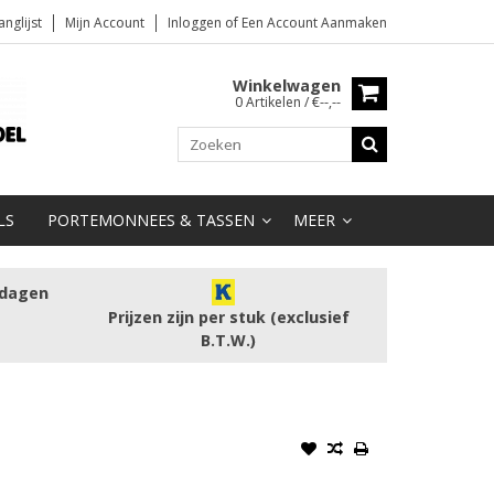
anglijst
Mijn Account
Inloggen
of
Een Account Aanmaken
Winkelwagen
0 Artikelen / €--,--
LS
PORTEMONNEES & TASSEN
MEER
kdagen
Prijzen zijn per stuk (exclusief
B.T.W.)