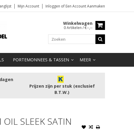
anglijst
Mijn Account
Inloggen
of
Een Account Aanmaken
Winkelwagen
0 Artikelen / €--,--
LS
PORTEMONNEES & TASSEN
MEER
kdagen
Prijzen zijn per stuk (exclusief
B.T.W.)
OIL SLEEK SATIN