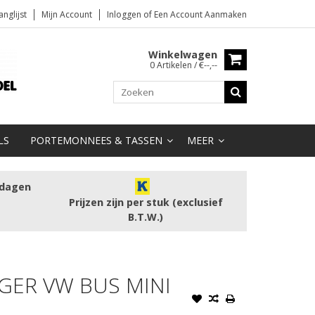
anglijst
Mijn Account
Inloggen
of
Een Account Aanmaken
Winkelwagen
0 Artikelen / €--,--
LS
PORTEMONNEES & TASSEN
MEER
kdagen
Prijzen zijn per stuk (exclusief
B.T.W.)
GER VW BUS MINI