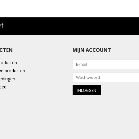
ef
CTEN
MIJN ACCOUNT
producten
e producten
edingen
eed