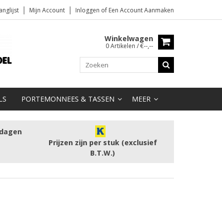
anglijst
Mijn Account
Inloggen
of
Een Account Aanmaken
Winkelwagen
0 Artikelen / €--,--
LS
PORTEMONNEES & TASSEN
MEER
kdagen
Prijzen zijn per stuk (exclusief
B.T.W.)