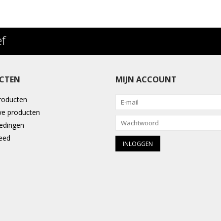
ef
CTEN
MIJN ACCOUNT
producten
e producten
edingen
eed