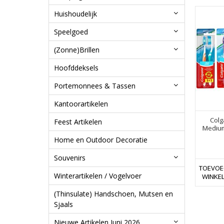
Huishoudelijk
Speelgoed
(Zonne)Brillen
Hoofddeksels
Portemonnees & Tassen
Kantoorartikelen
Colg
Feest Artikelen
Medium
Home en Outdoor Decoratie
Souvenirs
TOEVOE
Winterartikelen / Vogelvoer
WINKE
(Thinsulate) Handschoen, Mutsen en
Sjaals
Nieuwe Artikelen Juni 2026