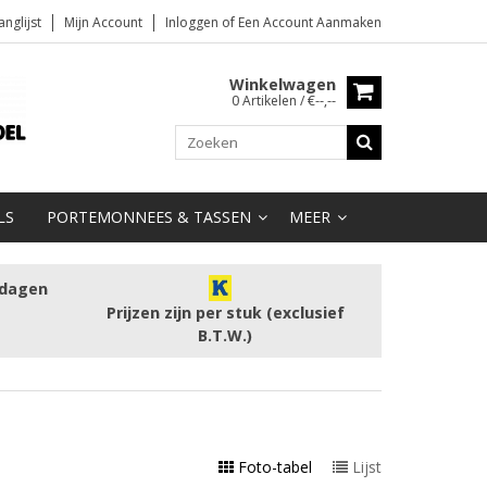
anglijst
Mijn Account
Inloggen
of
Een Account Aanmaken
Winkelwagen
0 Artikelen / €--,--
LS
PORTEMONNEES & TASSEN
MEER
kdagen
Prijzen zijn per stuk (exclusief
B.T.W.)
Foto-tabel
Lijst