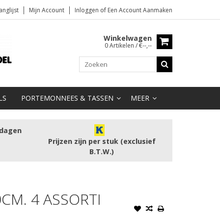
anglijst
Mijn Account
Inloggen
of
Een Account Aanmaken
Winkelwagen
0 Artikelen / €--,--
LS
PORTEMONNEES & TASSEN
MEER
kdagen
Prijzen zijn per stuk (exclusief
B.T.W.)
CM. 4 ASSORTI